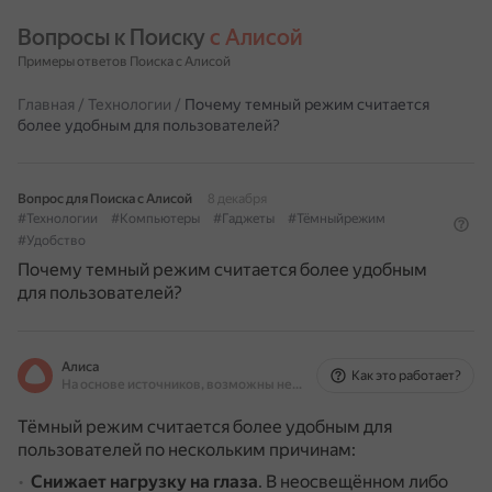
Вопросы к Поиску 
с Алисой
Примеры ответов Поиска с Алисой
Главная
/
Технологии
/
Почему темный режим считается
более удобным для пользователей?
Вопрос для Поиска с Алисой
8 декабря
#Технологии
#Компьютеры
#Гаджеты
#Тёмныйрежим
#Удобство
Почему темный режим считается более удобным
для пользователей?
Алиса
Как это работает?
На основе источников, возможны неточности
Тёмный режим считается более удобным для
пользователей по нескольким причинам:
Снижает нагрузку на глаза
.
В неосвещённом либо