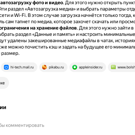
автозагрузку фото и видео
.
Для этого нужно открыть пунк
айти раздел «Автозагрузка медиа» и выбрать параметры отд
ети и Wi-Fi.
В этом случае загрузка начнётся только тогда, 
ь сам тапнет по медиа, которое захочет скачать или просм
ограничения на хранение файлов
.
Для этого нужно зайти в
ыбрать раздел «Данные и память» и настроить минимальные
дут удалены закешированные медиафайлы в чатах, историях
кже можно почистить кэш и задать на будущее его минимал
 размер.
hi-tech.mail.ru
pikabu.ru
appleinsider.ru
www.bolsh
ске
ии
обы комментировать