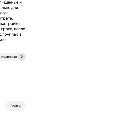
т «Данные и
ельно для
когда
отреть.
 настройки
 сроки, после
, группах и
ьно
oyvopros.ru
lifehacker.ru
Войти