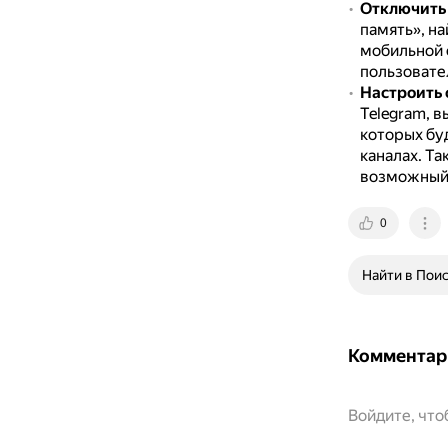
Отключить 
память», н
мобильной с
пользовател
Настроить 
Telegram, в
которых бу
каналах.
Та
возможный
0
Найти в Пои
Комментар
Войдите, чт