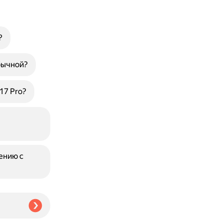
?
бычной?
17 Pro?
ению с