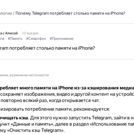
ологии
/
Почему Telegram потребляет столько памяти на iPhone?
а с Алисой
10 января
one
#Память
#Смартфон
#Приложение
ram потребляет столько памяти на iPhone?
ников, возможны неточности
требляет много памяти на iPhone из-за кэширования мед
охраняет изображения, видео и другой контент на устройс
 повторно всякий раз, когда открывается чат.
изировать потребление памяти, рекомендуется:
очищать кэш
.
Для этого нужно запустить Telegram, зайти в 
ункт «Данные и память», далее в раздел «Использование па
ку «Очистить кэш Telegram».