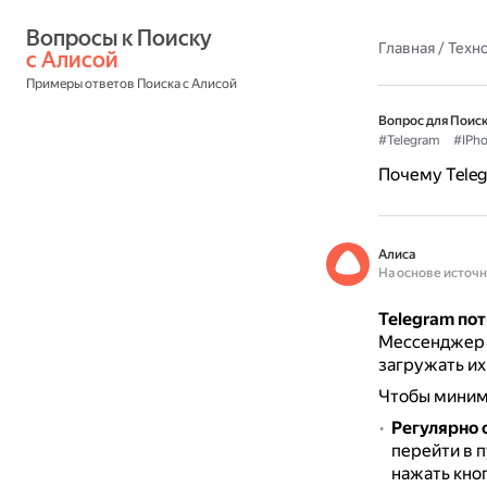
Вопросы к Поиску 
Главная
/
Техн
с Алисой
Примеры ответов Поиска с Алисой
Вопрос для Поиск
#Telegram
#IPh
Почему Teleg
Алиса
На основе источ
Telegram по
Мессенджер с
загружать их
Чтобы миним
Регулярно 
перейти в п
нажать кноп