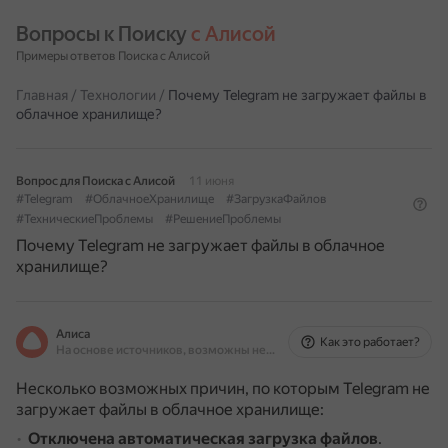
Вопросы к Поиску 
с Алисой
Примеры ответов Поиска с Алисой
Главная
/
Технологии
/
Почему Telegram не загружает файлы в
облачное хранилище?
Вопрос для Поиска с Алисой
11 июня
#Telegram
#ОблачноеХранилище
#ЗагрузкаФайлов
#ТехническиеПроблемы
#РешениеПроблемы
Почему Telegram не загружает файлы в облачное
хранилище?
Алиса
Как это работает?
На основе источников, возможны неточности
Несколько возможных причин, по которым Telegram не
загружает файлы в облачное хранилище:
Отключена автоматическая загрузка файлов
.