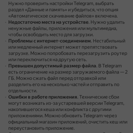
Нужно проверить настройки Telegram, выбрать
раздел «Данные и память» и убедиться, что опция
«Автоматическое скачивание файлов» включена.
Недостаточно места на устройстве
.
Нужно удалить
ненужные файлы, приложения или мультимедиа,
чтобы освободить место для загрузки.
Проблемы с интернет-соединением
.
Нестабильный
или медленный интернет может препятствовать
загрузке.
Можно попробовать перезагрузить роутер
или переключиться на другую сеть.
Превышен допустимый размер файла
.
В Telegram
есть ограничение на размер загружаемого файла — 2
ГБ.
Можно сжать файл перед отправкой или
разделить его на несколько частей и отправить по
отдельности.
Ошибки в работе приложения
.
Технические сбои
могут возникать из-за устаревшей версии Telegram,
накопившегося кеша или конфликта с другими
приложениями.
Можно обновить Telegram через
официальный магазин приложений, очистить кеш или
переустановить приложение.