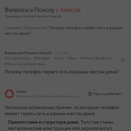
Вопросы к Поиску 
с Алисой
Примеры ответов Поиска с Алисой
Главная
/
Технологии
/
Почему телефон теряет сеть в разных
местах дома?
Вопрос для Поиска с Алисой
21 июля
#СотоваяСвязь
#Телефон
#Сеть
#Дом
#РемонтТелефона
#ТехническиеПроблемы
Почему телефон теряет сеть в разных местах дома?
Алиса
Как это работает?
На основе источников, возможны неточности
Несколько возможных причин, по которым телефон
может терять сеть в разных местах дома:
Препятствия и структура дома
.
Толстые стены,
металлические конструкции или зеркала могут