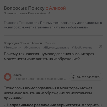
Вопросы к Поиску 
с Алисой
Примеры ответов Поиска с Алисой
Главная
/
Технологии
/
Почему технология шумоподавления в
мониторах может негативно влиять на изображение?
Вопрос для Поиска с Алисой
7 марта
#Технологии
#Мониторы
#Шумоподавление
#Изображение
Почему технология шумоподавления в мониторах
может негативно влиять на изображение?
Алиса
Как это работает?
На основе источников, возможны неточности
Технология шумоподавления в мониторах может
негативно влиять на изображение по нескольким
причинам:
Неправильное различение зернистости
.
Алгоритмы