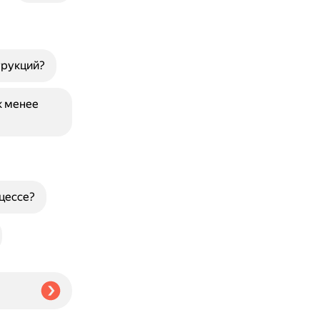
трукций?
к менее
цессе?