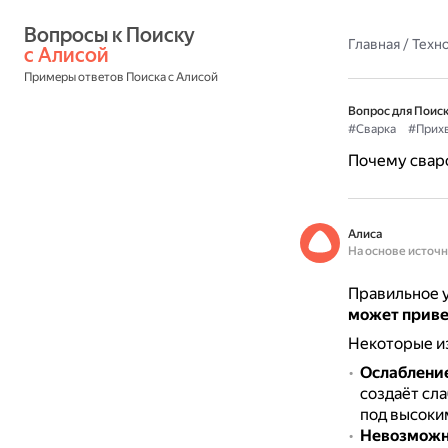
Вопросы к Поиску 
Главная
/
Техн
с Алисой
Примеры ответов Поиска с Алисой
Вопрос для Поиск
#Сварка
#Прих
Почему свар
Алиса
На основе источ
Правильное у
может приве
Некоторые из
Ослабление
создаёт сл
под высоки
Невозможно