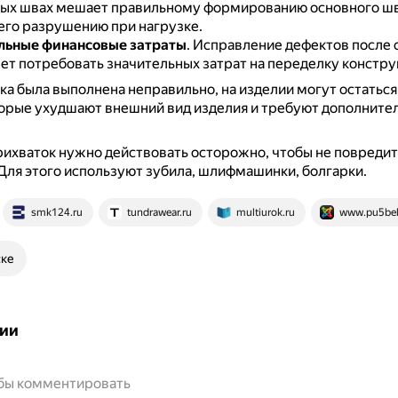
ых швах мешает правильному формированию основного шв
 его разрушению при нагрузке.
льные финансовые затраты
.
Исправление дефектов после 
ет потребовать значительных затрат на переделку констру
ка была выполнена неправильно, на изделии могут остатьс
орые ухудшают внешний вид изделия и требуют дополните
рихваток нужно действовать осторожно, чтобы не повредит
Для этого используют зубила, шлифмашинки, болгарки.
smk124.ru
tundrawear.ru
multiurok.ru
www.pu5bel
ске
ии
обы комментировать