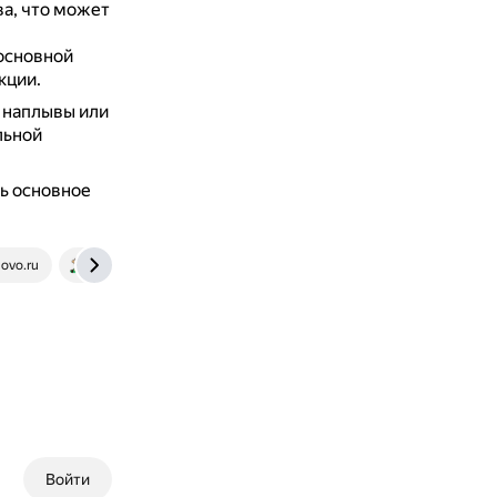
а, что может
основной
кции.
я наплывы или
льной
ь основное
ovo.ru
www.svarcka.ru
Войти