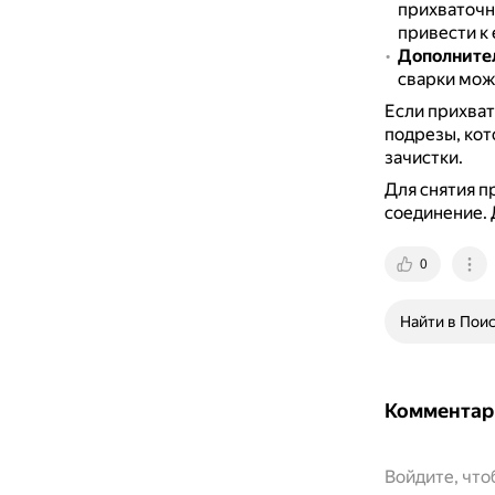
прихваточн
привести к
Дополните
сварки мож
Если прихват
подрезы, кот
зачистки.
Для снятия п
соединение.
0
Найти в Пои
Комментар
Войдите, чт