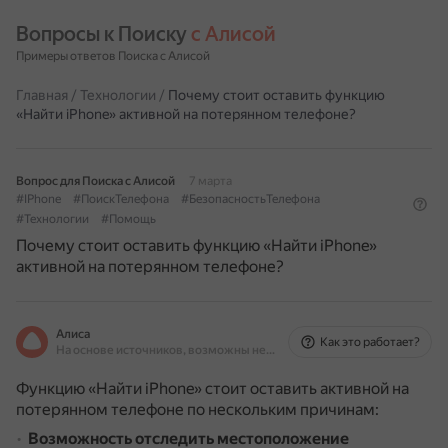
Вопросы к Поиску 
с Алисой
Примеры ответов Поиска с Алисой
Главная
/
Технологии
/
Почему стоит оставить функцию
«Найти iPhone» активной на потерянном телефоне?
Вопрос для Поиска с Алисой
7 марта
#IPhone
#ПоискТелефона
#БезопасностьТелефона
#Технологии
#Помощь
Почему стоит оставить функцию «Найти iPhone»
активной на потерянном телефоне?
Алиса
Как это работает?
На основе источников, возможны неточности
Функцию «Найти iPhone» стоит оставить активной на
потерянном телефоне по нескольким причинам:
Возможность отследить местоположение