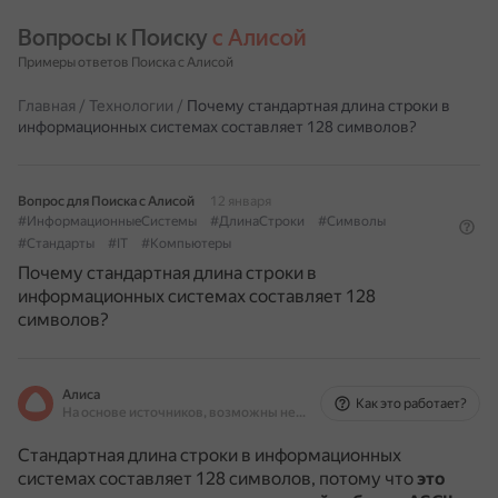
Вопросы к Поиску 
с Алисой
Примеры ответов Поиска с Алисой
Главная
/
Технологии
/
Почему стандартная длина строки в
информационных системах составляет 128 символов?
Вопрос для Поиска с Алисой
12 января
#ИнформационныеСистемы
#ДлинаСтроки
#Символы
#Стандарты
#IT
#Компьютеры
Почему стандартная длина строки в
информационных системах составляет 128
символов?
Алиса
Как это работает?
На основе источников, возможны неточности
Стандартная длина строки в информационных
системах составляет 128 символов, потому что
это