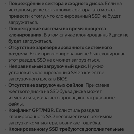
Повреждённые сектора исходного диска
.
Если на
исходном диске есть плохие сектора, это может
привести к тому, что клонированный SSD не будет
загружаться.
Повреждение системы во время процесса
клонирования
.
В этом случае клонированный диск не
будет загружаться.
Отсутствие зарезервированного системного
раздела
.
Если при клонировании не был скопирован
этот раздел, SSD не сможет загрузиться.
Неправильный загрузочный диск
.
Нужно
установить клонированный SSD в качестве
загрузочного диска в BIOS.
Отсутствие загрузочных файлов
.
При смене
жёсткого диска на SSD буква диска может
измениться, из-за чего пропадают загрузочные
файлы.
Конфликт GPT/MBR
.
Если стиль раздела
клонированного SSD несовместим с режимом
загрузки компьютера, возникает ошибка.
Клонированному SSD требуются дополнительные