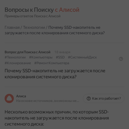
Вопросы к Поиску 
с Алисой
Примеры ответов Поиска с Алисой
Главная
/
Технологии
/
Почему SSD-накопитель не
загружается после клонирования системного диска?
Вопрос для Поиска с Алисой
18 января
#Технологии
#Компьютеры
#SSD
#СистемныйДиск
#Клонирование
#РемонтКомпьютера
Почему SSD-накопитель не загружается после
клонирования системного диска?
Алиса
Как это работает?
На основе источников, возможны неточности
Несколько возможных причин, по которым SSD-
накопитель не загружается после клонирования
системного диска: