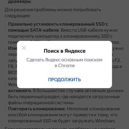
драйверы
.
Для решения проблемы можно попробовать
следующее:
Правильно установить клонированный SSD с
помощью SATA-кабеля
.
Вместо USB-кабеля нужно
подключить компьютер к клонированному SSD с
помощью SATA-кабеля и перезагрузить компьютер.
Изменить порядок загрузки в BIOS
.
Для этого нужно
Поиск в Яндексе
перезагрузить компьютер, когда появится экран
Сделать Яндекс основным поиском
запуска, нажать определённую клавишу (обычно F2,
в Сhrome
F8, F12, Del), чтобы войти в BIOS Setup.
После входа в
BIOS выбрать вкладку «Boot» и выбрать SSD в
качестве первого варианта загрузки.
ПРОДОЛЖИТЬ
Установить системный раздел в качестве
активного
.
В большинстве случаев активным должен
быть первичный раздел, где находятся загрузочные
файлы операционной системы.
Повторить клонирование
.
Неполное клонирование
или сбой клонирования могут привести к тому, что
клонированный SSD не будет загружать Windows.