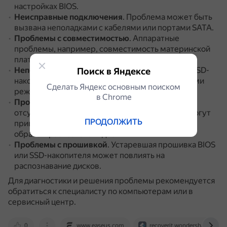
настройках BIOS.
Неисправные подключения
.
Проблема может быть
вызвана неполадками с кабелями или портами SATA.
Проблемы с совместимостью
.
Аппаратные
проблемы, например, совместимость материнской
платы с типом SSD (SATA, NVMe).
Неподходящий стиль раздела
.
Стиль раздела SSD-
Поиск в Яндексе
накопителя может быть несовместим с текущими
Сделать Яндекс основным поиском
режимами загрузки системы.
в Сhrome
Проблемы с драйверами
.
Устаревшие или
отсутствующие драйверы контроллера SATA могут
ПРОДОЛЖИТЬ
привести к тому, что BIOS не сможет должным
образом распознавать диски.
Проблемы с прошивкой
.
Устаревшая прошивка BIOS
или SSD-накопителя может повлиять на
распознавание дисков.
Для диагностики и решения проблемы рекомендуется
обратиться к специалисту по компьютерам или в
сервисный центр.
0
www.easeus.com
recoverit.wondershare.com.