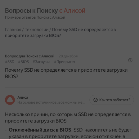
Вопросы к Поиску 
с Алисой
Примеры ответов Поиска с Алисой
Главная
/
Технологии
/
Почему SSD не определяется в
приоритете загрузки BIOS?
Вопрос для Поиска с Алисой
28 декабря
#SSD
#BIOS
#Загрузка
#Приоритет
Почему SSD не определяется в приоритете загрузки
BIOS?
Алиса
Как это работает?
На основе источников, возможны неточности
Несколько причин, по которым SSD не определяется в
приоритете загрузки BIOS:
Отключённый диск в BIOS
.
SSD-накопитель не будет
указан в приоритете загрузки, если он отключён в