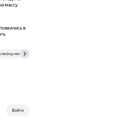
на массу
появились в
ать
g-testing.netzsch.com
katod.ru
Войти