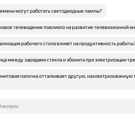
емени могут работать светодиодные лампы?
ковое телевидение повлияло на развитие телевизионной и
ализация рабочего стола влияет на продуктивность работы
ица между зарядами стекла и эбонита при электризации тр
нитовая палочка отталкивает другую, наэлектризованную 