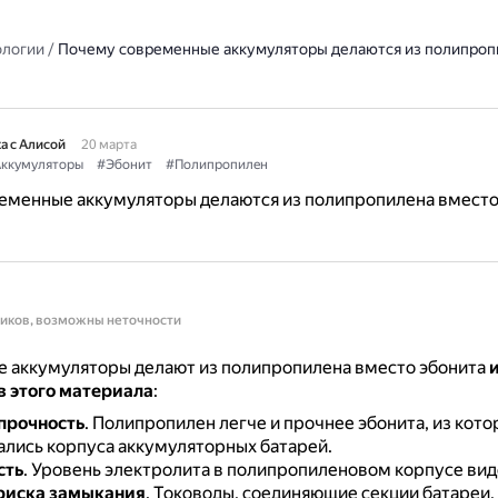
ологии
/
Почему современные аккумуляторы делаются из полипроп
а с Алисой
20 марта
ккумуляторы
#Эбонит
#Полипропилен
еменные аккумуляторы делаются из полипропилена вмест
ников, возможны неточности
 аккумуляторы делают из полипропилена вместо эбонита
и
 этого материала
:
 прочность
.
Полипропилен легче и прочнее эбонита, из кото
ались корпуса аккумуляторных батарей.
сть
.
Уровень электролита в полипропиленовом корпусе вид
риска замыкания
.
Тоководы, соединяющие секции батареи,