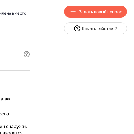
Задать новый вопрос
илена вместо
Как это работает?
о
з-за
рого
ен снаружи.
 находятся