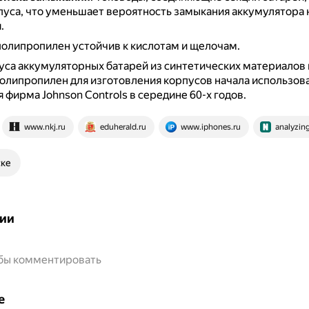
пуса, что уменьшает вероятность замыкания аккумулятора 
.
полипропилен устойчив к кислотам и щелочам.
са аккумуляторных батарей из синтетических материалов 
 полипропилен для изготовления корпусов начала использов
 фирма Johnson Controls в середине 60-х годов.
www.nkj.ru
eduherald.ru
www.iphones.ru
analyzin
ске
ии
обы комментировать
е