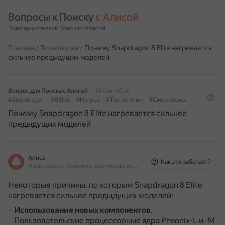
Вопросы к Поиску 
с Алисой
Примеры ответов Поиска с Алисой
Главная
/
Технологии
/
Почему Snapdragon 8 Elite нагревается
сильнее предыдущих моделей
Вопрос для Поиска с Алисой
24 сентября
#Snapdragon
#8Elite
#Нагрев
#Технологии
#Смартфоны
Почему Snapdragon 8 Elite нагревается сильнее
предыдущих моделей
Алиса
Как это работает?
На основе источников, возможны неточности
Некоторые причины, по которым Snapdragon 8 Elite
нагревается сильнее предыдущих моделей:
Использование новых компонентов
.
Пользовательские процессорные ядра Pheonix-L и -M