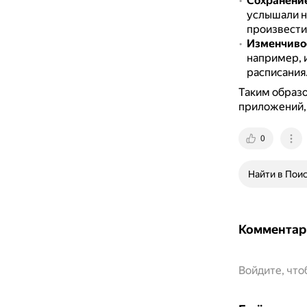
Сохранение
услышали н
произвести
Изменчивос
например, 
расписания
Таким образо
приложений, 
0
Найти в Пои
Комментар
Войдите, чт