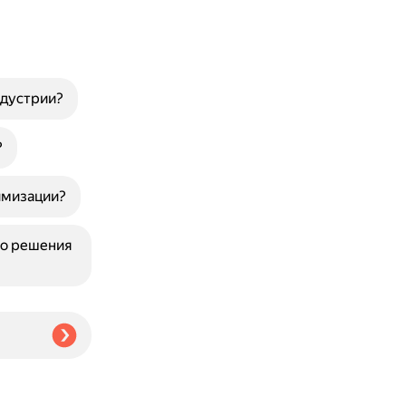
ндустрии?
?
имизации?
го решения