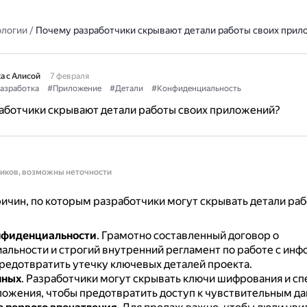
ологии
/
Почему разработчики скрывают детали работы своих прил
а с Алисой
7 февраля
азработка
#Приложение
#Детали
#Конфиденциальность
аботчики скрывают детали работы своих приложений?
ников, возможны неточности
ичин, по которым разработчики могут скрывать детали раб
нфиденциальности
.
Грамотно составленный договор о
альности и строгий внутренний регламент по работе с ин
редотвратить утечку ключевых деталей проекта.
нных
.
Разработчики могут скрывать ключи шифрования и с
ложения, чтобы предотвратить доступ к чувствительным д