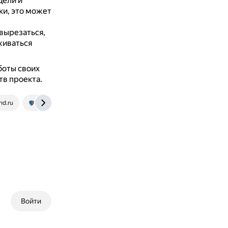
дели и
ки, это может
вырезаться,
живаться
боты своих
тв проекта.
nd.ru
www.preemptive.com
Войти