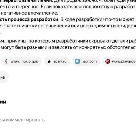
 первого впечатления
.
Для продаж важно, чтобы люди уви
ечто интересное.
Если показать всю подноготную разработ
 негативное впечатление.
ть процесса разработки
.
В ходе разработки что-то может 
из-за технических ограничений или необходимости придер
.
м, причины, по которым разработчики скрывают детали ра
могут быть разными и зависеть от конкретных обстоятельс
www.linux.org.ru
spark.ru
habr.com
www.playgrou
ске
ии
обы комментировать