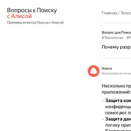
Вопросы к Поиску 
Главная
/
Техн
с Алисой
Примеры ответов Поиска с Алисой
Вопрос для Поиск
#Технологии
#Р
Почему разр
Алиса
На основе источ
Несколько пр
приложений:
Защита ко
конфиденци
помогают п
Защита да
логику при