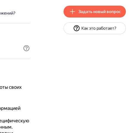
Задать новый вопрос
ожений?
Как это работает?
оты своих
формацией
пецифическую
анным.