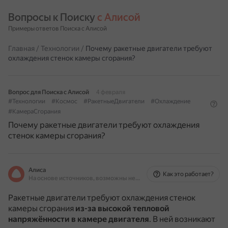
Вопросы к Поиску 
с Алисой
Примеры ответов Поиска с Алисой
Главная
/
Технологии
/
Почему ракетные двигатели требуют
охлаждения стенок камеры сгорания?
Вопрос для Поиска с Алисой
4 февраля
#Технологии
#Космос
#РакетныеДвигатели
#Охлаждение
#КамераСгорания
Почему ракетные двигатели требуют охлаждения
стенок камеры сгорания?
Алиса
Как это работает?
На основе источников, возможны неточности
Ракетные двигатели требуют охлаждения стенок
камеры сгорания
из-за высокой тепловой
напряжённости в камере двигателя
.
В ней возникают