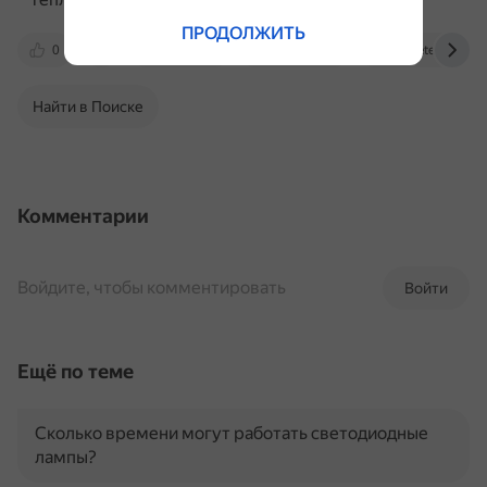
ПРОДОЛЖИТЬ
0
pikabu.ru
studfile.net
rocketengines.r
Найти в Поиске
Комментарии
Войдите, чтобы комментировать
Войти
Ещё по теме
Сколько времени могут работать светодиодные
лампы?