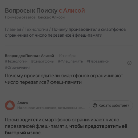
Вопросы к Поиску 
с Алисой
Примеры ответов Поиска с Алисой
Главная
/
Технологии
/
Почему производители смартфонов
ограничивают число перезаписей флеш-памяти
Вопрос для Поиска с Алисой
19 ноября
#Технологии
#Смартфоны
#Флешпамять
#Перезаписи
#Ограничения
Почему производители смартфонов ограничивают
число перезаписей флеш-памяти
Алиса
Как это работает?
На основе источников, возможны неточности
Производители смартфонов ограничивают число
перезаписей флеш-памяти,
чтобы предотвратить её
быстрый износ
.