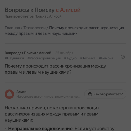
Вопросы к Поиску 
с Алисой
Примеры ответов Поиска с Алисой
Главная
/
Технологии
/
Почему происходит рассинхронизация
между правым и левым наушниками?
Вопрос для Поиска с Алисой
25 декабря
#Наушники
#Рассинхронизация
#Аудио
#Техника
#Ремонт
Почему происходит рассинхронизация между
правым и левым наушниками?
Алиса
Как это работает?
На основе источников, возможны неточности
Несколько причин, по которым происходит
рассинхронизация между правым и левым
наушниками:
Неправильное подключение
.
Если к устройству