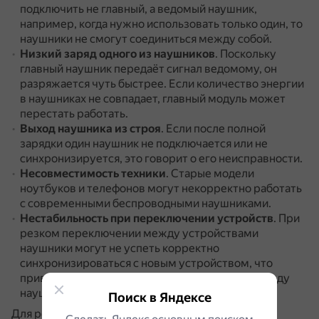
подключить не главный, а ведомый наушник,
например, когда нужно использовать только один, то
наушники не смогут соединиться между собой.
Низкий заряд одного из наушников
.
Поскольку
главный наушник передаёт сигнал ведомому, он
разряжается чуть быстрее.
Если количество энергии
в наушниках не совпадает, главный модуль может
перестать работать.
Выход наушника из строя
.
Если после полной
зарядки один наушник не подключается или не
синхронизируется, это говорит о его неисправности.
Несовместимость техники
.
Старые модели
ноутбуков и телефонов могут некорректно работать
с современными беспроводными наушниками.
Нестабильность при переключении устройств
.
При
резком переключении между устройствами
наушники могут не успеть корректно
синхронизироваться с новым устройством, что
приводит к кратковременной потере связи между
наушниками.
Поиск в Яндексе
Для решения проблемы рекомендуется сбросить