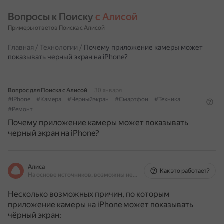
Вопросы к Поиску 
с Алисой
Примеры ответов Поиска с Алисой
Главная
/
Технологии
/
Почему приложение камеры может
показывать черный экран на iPhone?
Вопрос для Поиска с Алисой
30 января
#IPhone
#Камера
#Черныйэкран
#Смартфон
#Техника
#Ремонт
Почему приложение камеры может показывать
черный экран на iPhone?
Алиса
Как это работает?
На основе источников, возможны неточности
Несколько возможных причин, по которым
приложение камеры на iPhone может показывать
чёрный экран: