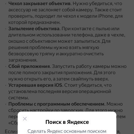
Чехол закрывает объектив
.
Нужно убедиться, что
аксессуар не заслоняет собой камеру.
Также стоит
проверить, подходит ли чехол к модели iPhone, для
которой предназначен.
Запыление объектива
.
При контакте с пылью или
длительном использовании телефона, даже в чехле,
окошко с объективом может запылиться.
Для
решения проблемы нужно взять мягкую
безворсовую тряпку и аккуратно очистить
загрязнения.
Сбой приложения
.
Запустить работу камеры можно
после полного закрытия приложения.
Для этого
нужно открыть его, а затем свайпнуть вверх.
Устаревшая версия iOS
.
Стоит убедиться, что
установлена последняя версия операционной
системы.
Проблемы с программным обеспечением
.
Можно
сбросить настройки до заводских.
Для этого нужно
перейти в «Настройки», выбрать «Основные», затем
Поиск в Яндексе
«Сброс» и «Сбросить все настройки».
Сделать Яндекс основным поиском
Если самостоятельно решить проблему не удаётся,