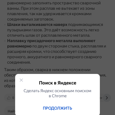
равномерно заполнять пространство сварочной
ванны.
При этом расплав не вытекает из зоны
плавления, так как удерживается кромками
соединяемых заготовок.
Шлаки выталкиваются наверх
поднимающимися
пузырьками газов.
Это даёт возможность легко
отличить шлак от расплавленного металла.
Наплавку присадочного металла выполняют
равномерно
по двум сторонам стыка, расплавляя и
расширяя кромки, что способствует созданию
прочного, аккуратного и равномерного сварного
соединения.
Таким образом, сварка в нижнем положении
обеспечивает получение качественного соединения,
из которого легко выделить шлак и газы,
Поиск в Яндексе
образующиеся в зоне расплава.
Сделать Яндекс основным поиском
в Сhrome
0
vt-metall.ru
vtmstol.ru
hugongweld.ru
ПРОДОЛЖИТЬ
Найти в Поиске