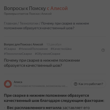
Вопросы к Поиску 
с Алисой
Примеры ответов Поиска с Алисой
Главная
/
Технологии
/
Почему при сварке в нижнем
положении образуется качественный шов?
Вопрос для Поиска с Алисой
13 декабря
#Сварка
#НижнийПоложение
#КачествоШва
#ТехнологииСварки
#ОбучениеСварке
Почему при сварке в нижнем положении
образуется качественный шов?
Алиса
Как это работает?
На основе источников, возможны неточности
При сварке в нижнем положении образуется
качественный шов благодаря следующим факторам
:
Вес расплавленного металла
заставляет его