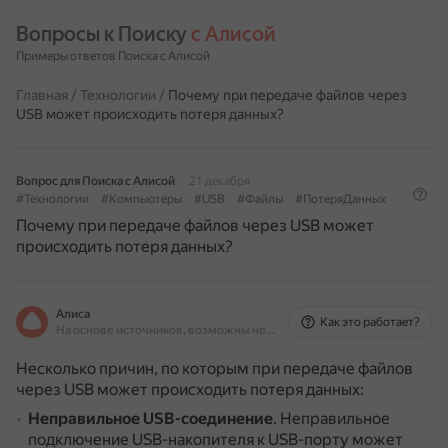
Вопросы к Поиску 
с Алисой
Примеры ответов Поиска с Алисой
Главная
/
Технологии
/
Почему при передаче файлов через
USB может происходить потеря данных?
Вопрос для Поиска с Алисой
21 декабря
#Технологии
#Компьютеры
#USB
#Файлы
#ПотеряДанных
Почему при передаче файлов через USB может
происходить потеря данных?
Алиса
Как это работает?
На основе источников, возможны неточности
Несколько причин, по которым при передаче файлов
через USB может происходить потеря данных:
Неправильное USB-соединение
.
Неправильное
подключение USB-накопителя к USB-порту может