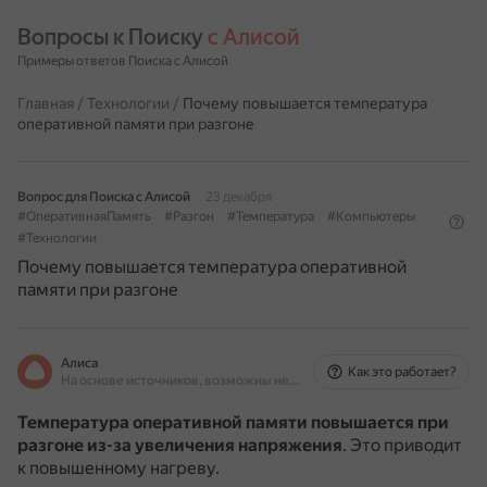
Вопросы к Поиску 
с Алисой
Примеры ответов Поиска с Алисой
Главная
/
Технологии
/
Почему повышается температура
оперативной памяти при разгоне
Вопрос для Поиска с Алисой
23 декабря
#ОперативнаяПамять
#Разгон
#Температура
#Компьютеры
#Технологии
Почему повышается температура оперативной
памяти при разгоне
Алиса
Как это работает?
На основе источников, возможны неточности
Температура оперативной памяти повышается при
разгоне из-за увеличения напряжения
.
Это приводит
к повышенному нагреву.