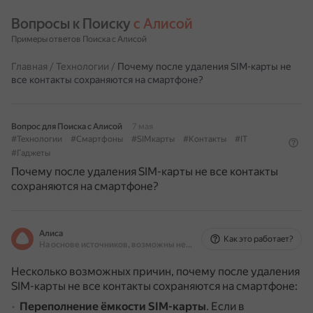
Вопросы к Поиску 
с Алисой
Примеры ответов Поиска с Алисой
Главная
/
Технологии
/
Почему после удаления SIM-карты не
все контакты сохраняются на смартфоне?
Вопрос для Поиска с Алисой
7 мая
#Технологии
#Смартфоны
#SIMкарты
#Контакты
#IT
#Гаджеты
Почему после удаления SIM-карты не все контакты
сохраняются на смартфоне?
Алиса
Как это работает?
На основе источников, возможны неточности
Несколько возможных причин, почему после удаления
SIM-карты не все контакты сохраняются на смартфоне:
Переполнение ёмкости SIM-карты
.
Если в