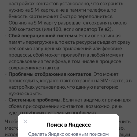
настройках контактов установлено, что сохранять
нужно на SIM-карте, а не в памяти телефона, то
ёмкость карты может быстро переполниться.
Обычно на SIM-карту разрешается сохранять около
200 контактов (или 100, если оператор Tele2).
Сбой операционной системы
.
Если оперативная
память перегружена, то есть ресурсы съедают сразу
несколько запущенных приложений или фоновые
процессы, сбой может произойти в любой момент
использования телефона, в том числе в процессе
сохранения контактов.
Проблемы отображения контактов
.
Это может
происходить, когда контакт сохранён на SIM-карте, а в
настройках установлено, что данную категорию
нужно скрыть.
Системные проблемы
.
Если нет видимых причин для
сбоев при сохранении контактов, возможно, речь
идёт о глубоких системных проблемах.
Чтобы решить проблему, можно попробовать сменить
Поиск в Яндексе
место записи контактов, перезагрузить устройство,
Сделать Яндекс основным поиском
использовать сторонние приложения для организации