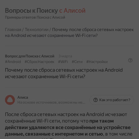
Вопросы к Поиску 
с Алисой
Примеры ответов Поиска с Алисой
Главная
/
Технологии
/
Почему после сброса сетевых настроек
на Android исчезают сохраненные Wi-Fi сети?
Вопрос для Поиска с Алисой
3 марта
#Android
#СбросНастроек
#WiFi
#Сети
#Настройки
Почему после сброса сетевых настроек на Android
исчезают сохраненные Wi-Fi сети?
Алиса
Как это работает?
На основе источников, возможны неточности
После сброса сетевых настроек на Android исчезают
сохранённые Wi-Fi сети, потому что
при таком
действии удаляются все сохранённые на устройстве
данные, связанные с интернетом и сетью
, в том числе