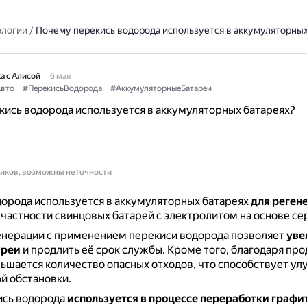
ологии
/
Почему перекись водорода используется в аккумуляторных
а с Алисой
6 мая
вто
#ПерекисьВодорода
#АккумуляторныеБатареи
ись водорода используется в аккумуляторных батареях?
ников, возможны неточности
орода используется в аккумуляторных батареях
для реген
в частности свинцовых батарей с электролитом на основе се
енерации с применением перекиси водорода позволяет
уве
ареи
и продлить её срок службы.
Кроме того, благодаря пр
шается количество опасных отходов, что способствует у
й обстановки.
ись водорода
используется в процессе переработки графи