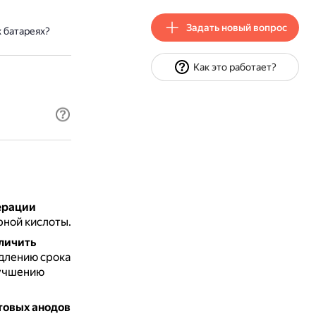
Задать новый вопрос
 батареях?
Как это работает?
ерации
рной кислоты.
личить
одлению срока
лучшению
товых анодов