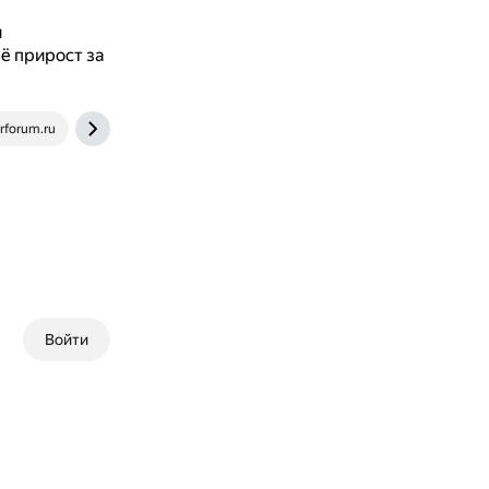
и
ё прирост за
rforum.ru
nplus1.ru
Войти