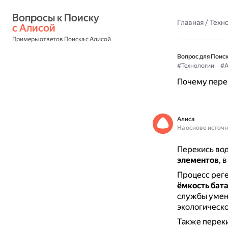
Вопросы к Поиску 
Главная
/
Техн
с Алисой
Примеры ответов Поиска с Алисой
Вопрос для Поиск
#Технологии
#А
Почему перек
Алиса
На основе источ
Перекись вод
элементов
, 
Процесс рег
ёмкость бат
службы умень
экологическо
Также перек