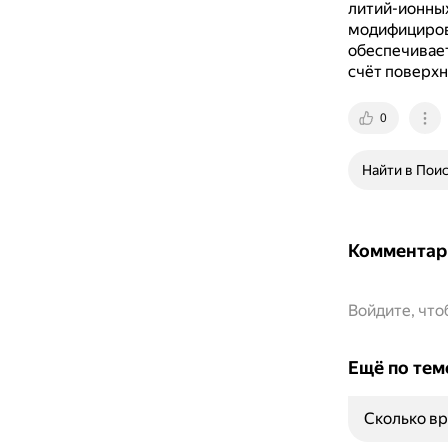
литий-ионны
модифициров
обеспечивает
счёт поверх
0
Найти в Пои
Комментар
Войдите, чт
Ещё по тем
Сколько вр