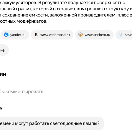
х аккумуляторов.
В результате получается поверхностно
анный графит, который сохраняет внутреннюю структуру 
 сохранение ёмкости, заложенной производителем, плюс е
ностных модификатов.
yandex.ru
www.vedomosti.ru
www.anchem.ru
seve
ске
ии
обы комментировать
е
емени могут работать светодиодные лампы?