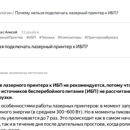
ологии
/
Почему нельзя подключать лазерный принтер к ИБП?
а с Алисой
23 декабря
ерныйПринтер
#ИБП
#Техника
#Компьютеры
#ПринтернаяБумага
зя подключать лазерный принтер к ИБП?
ников, возможны неточности
 лазерного принтера к ИБП не рекомендуется, потому чт
 источников бесперебойного питания (ИБП) не рассчитан
рузки
.
с особенностями работы лазерных принтеров: в момент зап
ного энергии (в среднем 300–600 Вт).
Но в моменты пиков
ель увеличивается до 7 раз.
Это происходит как в самом нач
 так и в течение дня после длительных простоев, когда рол