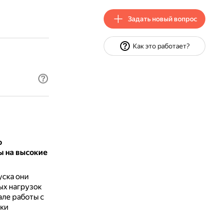
Задать новый вопрос
Как это работает?
о
ы на высокие
уска они
ых нагрузок
але работы с
ики