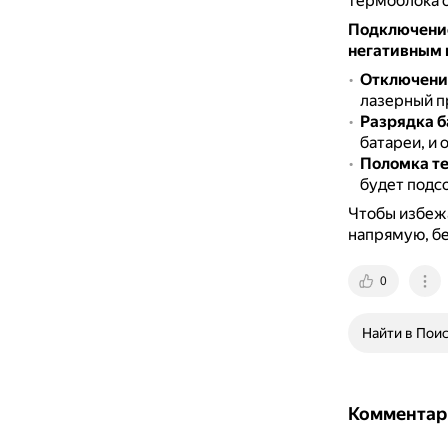
термоблока 
Подключение
негативным 
Отключени
лазерный п
Разрядка 
батареи, и 
Поломка те
будет подс
Чтобы избежа
напрямую, бе
0
Найти в Пои
Комментар