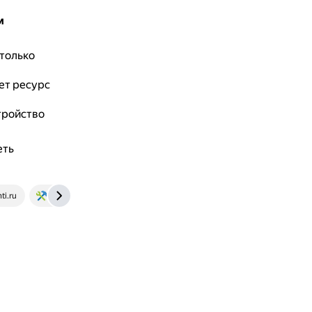
м
 только
ет ресурс
тройство
еть
ti.ru
www.remotvet.ru
al-tm.ru