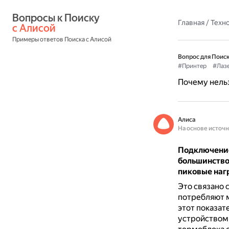
Вопросы к Поиску 
Главная
/
Техн
с Алисой
Примеры ответов Поиска с Алисой
Вопрос для Поиск
#Принтер
#Лаз
Почему нель
Алиса
На основе источ
Подключение
большинство
пиковые наг
Это связано 
потребляют м
этот показат
устройством,