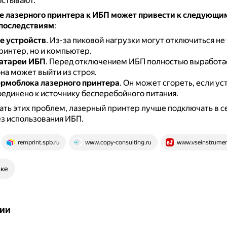
остывают.
 лазерного принтера к ИБП может привести к следующи
последствиям
:
е устройств
.
Из-за пиковой нагрузки могут отключиться не
ринтер, но и компьютер.
батареи ИБП
.
Перед отключением ИБП полностью выработа
она может выйти из строя.
рмоблока лазерного принтера
.
Он может сгореть, если ус
оединено к источнику бесперебойного питания.
ть этих проблем, лазерный принтер лучше подключать в с
з использования ИБП.
remprint.spb.ru
www.copy-consulting.ru
www.vseinstrumen
ске
ии