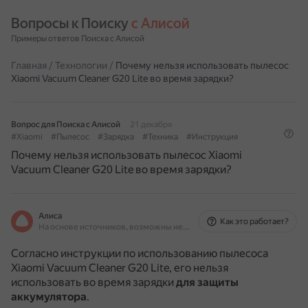
Вопросы к Поиску 
с Алисой
Примеры ответов Поиска с Алисой
Главная
/
Технологии
/
Почему нельзя использовать пылесос
Xiaomi Vacuum Cleaner G20 Lite во время зарядки?
Вопрос для Поиска с Алисой
21 декабря
#Xiaomi
#Пылесос
#Зарядка
#Техника
#Инструкция
Почему нельзя использовать пылесос Xiaomi
Vacuum Cleaner G20 Lite во время зарядки?
Алиса
Как это работает?
На основе источников, возможны неточности
Согласно инструкции по использованию пылесоса
Xiaomi Vacuum Cleaner G20 Lite, его нельзя
использовать во время зарядки
для защиты
аккумулятора
.