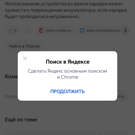
Использование устройства во время зарядки может
привести к повреждению аккумулятора, если зарядка
будет проводиться неправильно.
0
static.mvideo.ru
www.manualslib.com
Найти в Поиске
Поиск в Яндексе
Сделать Яндекс основным поиском
Комментарии
в Сhrome
ПРОДОЛЖИТЬ
Войдите, чтобы комментировать
Войти
Ещё по теме