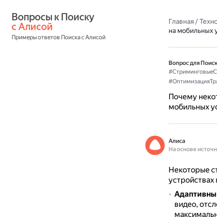
Вопросы к Поиску 
Главная
/
Техн
с Алисой
на мобильных 
Примеры ответов Поиска с Алисой
Вопрос для Поиск
#СтриминговыеС
#ОптимизацияТр
Почему неко
мобильных у
Алиса
На основе источ
Некоторые с
устройствах 
Адаптивны
видео, отс
максимальн