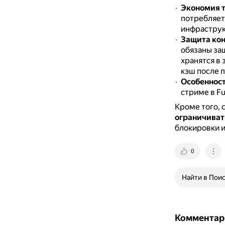
Экономия 
потребляет
инфраструк
Защита кон
обязаны за
хранятся в
кэш после 
Особенност
стриме в F
Кроме того, 
ограничиват
блокировки и
0
Найти в Пои
Комментар