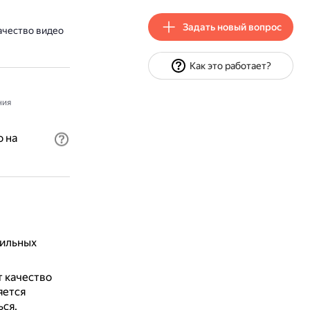
Задать новый вопрос
ачество видео
Как это работает?
ния
 на
бильных
 качество
яется
ься.