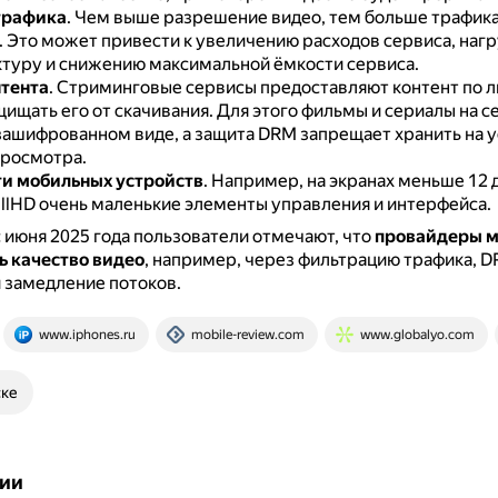
трафика
.
Чем выше разрешение видео, тем больше трафика
.
Это может привести к увеличению расходов сервиса, нагр
туру и снижению максимальной ёмкости сервиса.
тента
.
Стриминговые сервисы предоставляют контент по л
щищать его от скачивания.
Для этого фильмы и сериалы на с
 зашифрованном виде, а защита DRM запрещает хранить на 
просмотра.
и мобильных устройств
.
Например, на экранах меньше 12
ullHD очень маленькие элементы управления и интерфейса.
с июня 2025 года пользователи отмечают, что
провайдеры м
ь качество видео
, например, через фильтрацию трафика, DP
 замедление потоков.
www.iphones.ru
mobile-review.com
www.globalyo.com
ске
ии