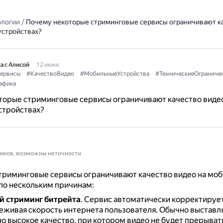
ологии
/
Почему некоторые стриминговые сервисы ограничивают к
устройствах?
а с Алисой
12 июня
ервисы
#КачествоВидео
#МобильныеУстройства
#ТехническиеОграниче
афика
торые стриминговые сервисы ограничивают качество видео
стройствах?
ников, возможны неточности
триминговые сервисы ограничивают качество видео на мо
по нескольким причинам:
й стриминг битрейта
.
Сервис автоматически корректирует
леживая скорость интернета пользователя.
Обычно выставл
о высокое качество, при котором видео не будет прерыват