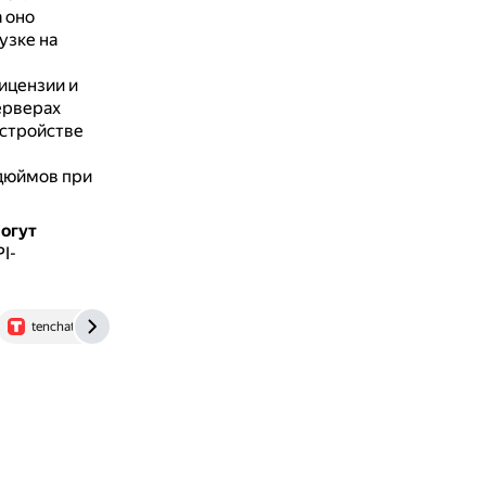
 оно
узке на
ицензии и
ерверах
устройстве
 дюймов при
огут
I-
tenchat.ru
support.vkplay.ru