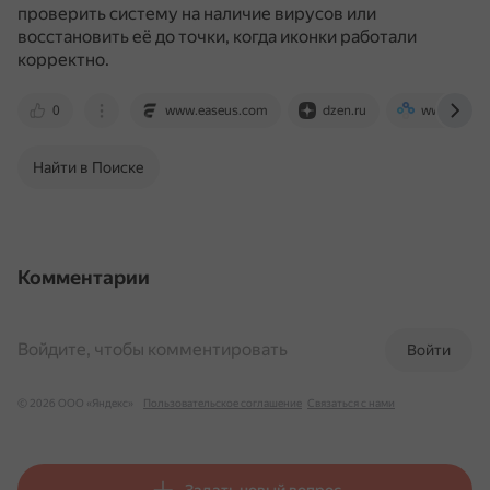
проверить систему на наличие вирусов или
восстановить её до точки, когда иконки работали
корректно.
0
www.easeus.com
dzen.ru
www.cyberf
Найти в Поиске
Комментарии
Войдите, чтобы комментировать
Войти
© 2026 ООО «Яндекс»
Пользовательское соглашение
Связаться с нами