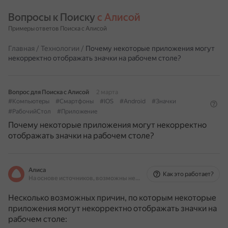
Вопросы к Поиску 
с Алисой
Примеры ответов Поиска с Алисой
Главная
/
Технологии
/
Почему некоторые приложения могут
некорректно отображать значки на рабочем столе?
Вопрос для Поиска с Алисой
2 марта
#Компьютеры
#Смартфоны
#IOS
#Android
#Значки
#РабочийСтол
#Приложение
Почему некоторые приложения могут некорректно
отображать значки на рабочем столе?
Алиса
Как это работает?
На основе источников, возможны неточности
Несколько возможных причин, по которым некоторые
приложения могут некорректно отображать значки на
рабочем столе: