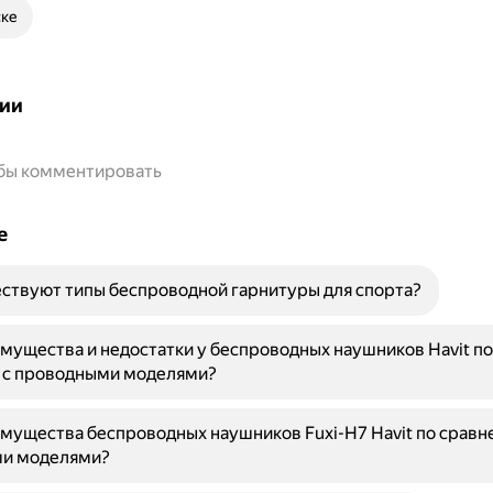
ске
ии
обы комментировать
е
ствуют типы беспроводной гарнитуры для спорта?
мущества и недостатки у беспроводных наушников Havit по
 с проводными моделями?
мущества беспроводных наушников Fuxi-H7 Havit по сравн
и моделями?