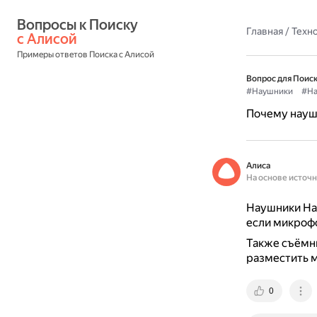
Вопросы к Поиску 
Главная
/
Техн
с Алисой
Примеры ответов Поиска с Алисой
Вопрос для Поиск
#Наушники
#Ha
Почему науш
Алиса
На основе источ
Наушники Ha
если микрофо
Также съёмн
разместить м
0