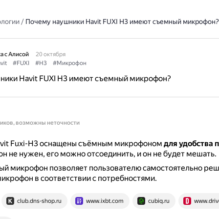
ологии
/
Почему наушники Havit FUXI H3 имеют съемный микрофон?
а с Алисой
20 октября
vit
#FUXI
#H3
#Микрофон
ники Havit FUXI H3 имеют съемный микрофон?
ников, возможны неточности
vit Fuxi-H3 оснащены съёмным микрофоном
для удобства 
н не нужен, его можно отсоединить, и он не будет мешать.
ый микрофон позволяет пользователю самостоятельно реша
икрофон в соответствии с потребностями.
club.dns-shop.ru
www.ixbt.com
cubiq.ru
www.driv