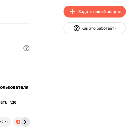
Задать новый вопрос
Как это работает?
пользователя
:
ть, где
e2.ru
irecommend.ru