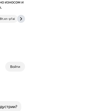
но износом и
.
8h.xn--p1ai
ddcar.ru
Войти
ндустрии?