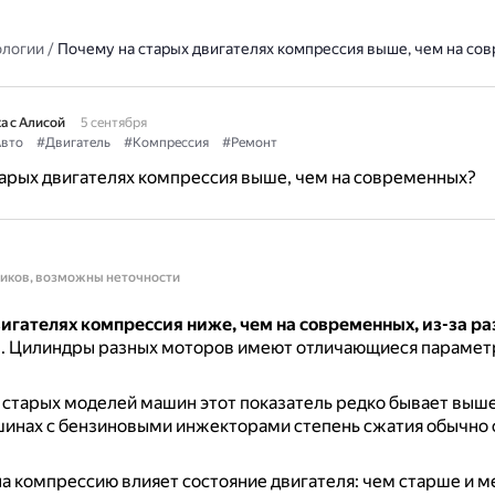
ологии
/
Почему на старых двигателях компрессия выше, чем на со
а с Алисой
5 сентября
вто
#Двигатель
#Компрессия
#Ремонт
арых двигателях компрессия выше, чем на современных?
ников, возможны неточности
игателях компрессия ниже, чем на современных, из-за ра
и
.
Цилиндры разных моторов имеют отличающиеся парамет
 старых моделей машин этот показатель редко бывает выше
шинах с бензиновыми инжекторами степень сжатия обычно 
на компрессию влияет состояние двигателя: чем старше и 