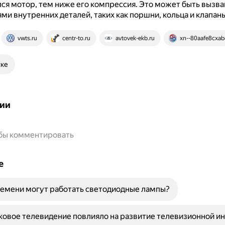
ся мотор, тем ниже его компрессия.
Это может быть вызва
и внутренних деталей, таких как поршни, кольца и клапаны
vwts.ru
centr-to.ru
avtovek-ekb.ru
xn--80aafe8cxab
ске
ии
обы комментировать
е
емени могут работать светодиодные лампы?
ковое телевидение повлияло на развитие телевизионной и