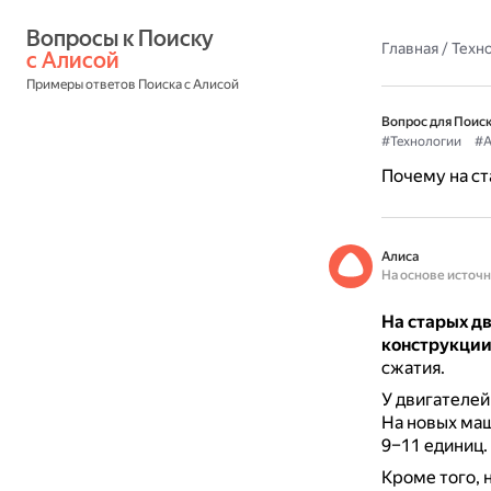
Вопросы к Поиску 
Главная
/
Техн
с Алисой
Примеры ответов Поиска с Алисой
Вопрос для Поиск
#Технологии
#А
Почему на ст
Алиса
На основе источ
На старых дв
конструкци
сжатия.
У двигателей
На новых ма
9–11 единиц.
Кроме того, 