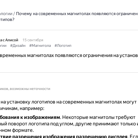
ологии
/
Почему на современных магнитолах появляются ограничен
отипов?
а с Алисой
15 сентября
огии
#Дизайн
#Магнитола
#Логотип
временных магнитолах появляются ограничения на установ
ников, возможны неточности
на установку логотипов на современных магнитолах могут
ричинам, например:
бования к изображениям
.
Некоторые магнитолы требуют
ый поворот логотипа под углом, другие принимают только
нном формате.
ствие разрешения изображения разрешению дисплея
.
Есл