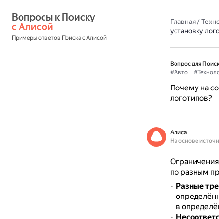
Вопросы к Поиску 
Главная
/
Техн
с Алисой
установку лог
Примеры ответов Поиска с Алисой
Вопрос для Поиск
#Авто
#Технол
Почему на со
логотипов?
Алиса
На основе источ
Ограничения 
по разным п
Разные тре
определённ
в определё
Несоответ