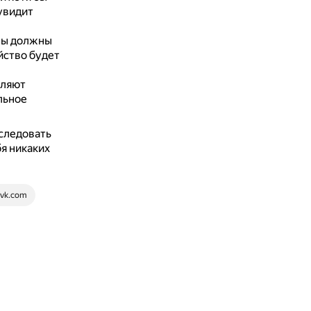
увидит
пы должны
ойство будет
оляют
льное
следовать
я никаких
vk.com