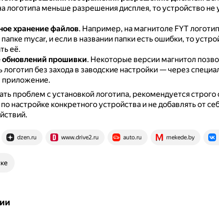
на логотипа меньше разрешения дисплея, то устройство не 
ное хранение файлов
.
Например, на магнитоле FYT логоти
 папке mycar, и если в названии папки есть ошибки, то устр
ть её.
е обновлений прошивки
.
Некоторые версии магнитол позв
 логотип без захода в заводские настройки — через специа
 приложение.
ть проблем с установкой логотипа, рекомендуется строго 
по настройке конкретного устройства и не добавлять от себ
йствий.
dzen.ru
www.drive2.ru
auto.ru
mekede.by
ске
ии