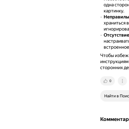
одна сторо
картинку.
Неправиль
храниться в
игнорирова
Отсутстви
настраивать
встроенное
Чтобы избежа
инструкциям 
сторонних де
0
Найти в Пои
Комментар