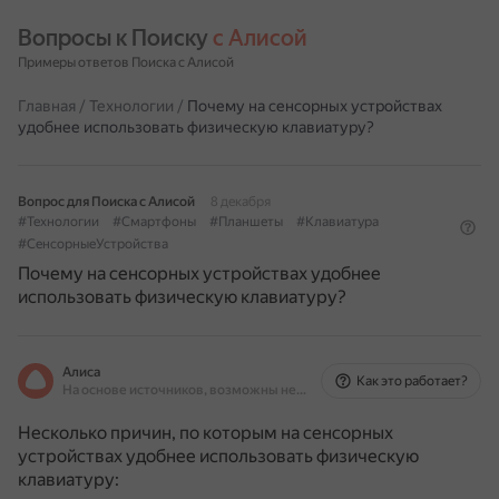
Вопросы к Поиску 
с Алисой
Примеры ответов Поиска с Алисой
Главная
/
Технологии
/
Почему на сенсорных устройствах
удобнее использовать физическую клавиатуру?
Вопрос для Поиска с Алисой
8 декабря
#Технологии
#Смартфоны
#Планшеты
#Клавиатура
#СенсорныеУстройства
Почему на сенсорных устройствах удобнее
использовать физическую клавиатуру?
Алиса
Как это работает?
На основе источников, возможны неточности
Несколько причин, по которым на сенсорных
устройствах удобнее использовать физическую
клавиатуру: