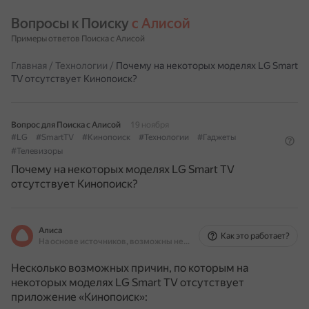
Вопросы к Поиску 
с Алисой
Примеры ответов Поиска с Алисой
Главная
/
Технологии
/
Почему на некоторых моделях LG Smart
TV отсутствует Кинопоиск?
Вопрос для Поиска с Алисой
19 ноября
#LG
#SmartTV
#Кинопоиск
#Технологии
#Гаджеты
#Телевизоры
Почему на некоторых моделях LG Smart TV
отсутствует Кинопоиск?
Алиса
Как это работает?
На основе источников, возможны неточности
Несколько возможных причин, по которым на
некоторых моделях LG Smart TV отсутствует
приложение «Кинопоиск»: