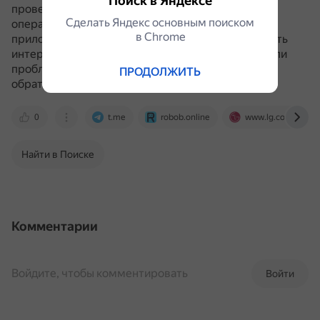
Поиск в Яндексе
проверить системные требования, обновить
Сделать Яндекс основным поиском
операционную систему телевизора и само
в Сhrome
приложение «Кинопоиск».
Также можно проверить
интернет-соединение, перезагрузить роутер.
Если
проблема не решается самостоятельно, стоит
ПРОДОЛЖИТЬ
обратиться в техподдержку.
0
t.me
robob.online
www.lg.com
Найти в Поиске
Комментарии
Войдите, чтобы комментировать
Войти