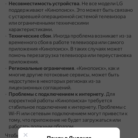
Несовместимость устройства
.
Не все модели LG
поддерживают «Кинопоиск».
Это может быть связано
с устаревшей операционной системой телевизора
или ограниченными техническими
характеристиками.
Технические сбои
.
Иногда проблема возникает из-за
временного сбоя в работе телевизора или самого
приложения «Кинопоиск».
В таких случаях может
помочь перезагрузка телевизора или переустановка
приложения.
Региональные ограничения
.
«Кинопоиск», как и
многие другие потоковые сервисы, может быть
недоступен в некоторых регионах из-за
лицензионных соглашений.
Проблемы с подключением к интернету
.
Для
корректной работы «Кинопоиска» требуется
стабильное подключение к интернету.
Проблемы с
Wi-Fi или сетевым подключением могут привести к
тому, что приложение не будет загружаться или
работать должным образом.
Чтобы решить проблему, можно попробовать