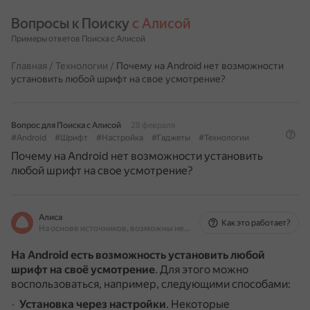
Вопросы к Поиску 
с Алисой
Примеры ответов Поиска с Алисой
Главная
/
Технологии
/
Почему на Android нет возможности
установить любой шрифт на свое усмотрение?
Вопрос для Поиска с Алисой
28 февраля
#Android
#Шрифт
#Настройка
#Гаджеты
#Технологии
Почему на Android нет возможности установить
любой шрифт на свое усмотрение?
Алиса
Как это работает?
На основе источников, возможны неточности
На Android есть возможность установить любой
шрифт на своё усмотрение
.
Для этого можно
воспользоваться, например, следующими способами:
Установка через настройки
.
Некоторые