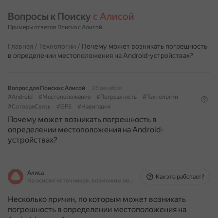
Вопросы к Поиску 
с Алисой
Примеры ответов Поиска с Алисой
Главная
/
Технологии
/
Почему может возникать погрешность
в определении местоположения на Android-устройствах?
Вопрос для Поиска с Алисой
28 декабря
#Android
#Местоположение
#Погрешность
#Технологии
#СотоваяСвязь
#GPS
#Навигация
Почему может возникать погрешность в
определении местоположения на Android-
устройствах?
Алиса
Как это работает?
На основе источников, возможны неточности
Несколько причин, по которым может возникать
погрешность в определении местоположения на