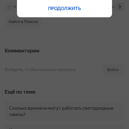
0
vk.com
magnitola.org
www.drive2.ru
ПРОДОЛЖИТЬ
Найти в Поиске
Комментарии
Войдите, чтобы комментировать
Войти
Ещё по теме
Сколько времени могут работать светодиодные
лампы?