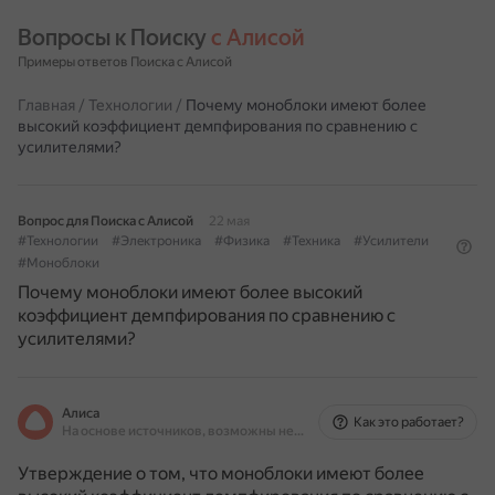
Вопросы к Поиску 
с Алисой
Примеры ответов Поиска с Алисой
Главная
/
Технологии
/
Почему моноблоки имеют более
высокий коэффициент демпфирования по сравнению с
усилителями?
Вопрос для Поиска с Алисой
22 мая
#Технологии
#Электроника
#Физика
#Техника
#Усилители
#Моноблоки
Почему моноблоки имеют более высокий
коэффициент демпфирования по сравнению с
усилителями?
Алиса
Как это работает?
На основе источников, возможны неточности
Утверждение о том, что моноблоки имеют более