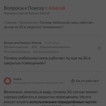
Вопросы к Поиску 
с Алисой
Примеры ответов Поиска с Алисой
Главная
/
Технологии
/
Почему мобильная связь работает
лучше на 3G в закрытых помещениях?
Вопрос для Поиска с Алисой
9 сентября
#МобильнаяСвязь
#3G
#ЗакрытыеПомещения
#СотовыеТелефоны
#ТехнологииСвязи
Почему мобильная связь работает лучше на 3G в
закрытых помещениях?
Алиса
Как это работает?
На основе источников, возможны неточности
Возможно, имелось в виду, почему 3G-сигнал может
хорошо работать в закрытых помещениях. На это
может влиять
использование определённых частот
.