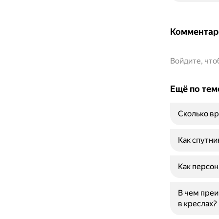
Комментар
Войдите, чт
Ещё по тем
Сколько вр
Как спутни
Как персон
В чем преи
в креслах?