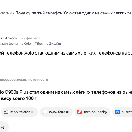
ологии
/
Почему легкий телефон Xolo стал одним из самых легких т
а с Алисой
22 февраля
мартфоны
#Xolo
#Вес
#Дизайн
й телефон Xolo стал одним из самых легких телефонов на р
ников, возможны неточности
o Q900s Plus стал одним из самых лёгких телефонов на рын
весу всего 100 г
.
mobiltelefon.ru
www.ferra.ru
tech.onliner.by
hi-tec
ске