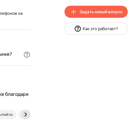
Задать новый вопрос
елефонов на
Как это работает?
ынке?
ке благодаря
h.mail.ru
news.1k.by