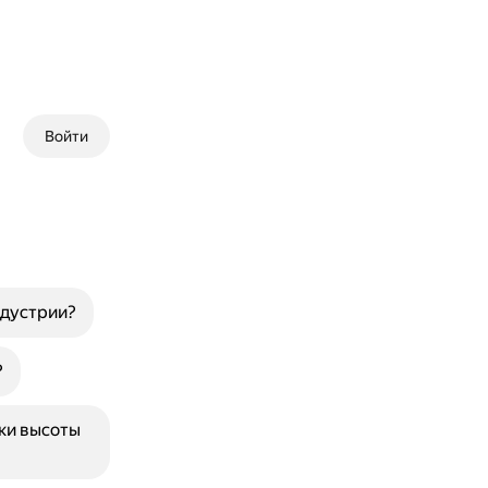
Войти
ндустрии?
?
ки высоты