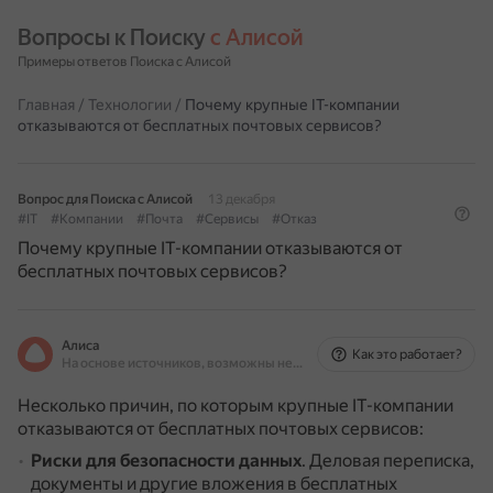
Вопросы к Поиску 
с Алисой
Примеры ответов Поиска с Алисой
Главная
/
Технологии
/
Почему крупные IT-компании
отказываются от бесплатных почтовых сервисов?
Вопрос для Поиска с Алисой
13 декабря
#IT
#Компании
#Почта
#Сервисы
#Отказ
Почему крупные IT-компании отказываются от
бесплатных почтовых сервисов?
Алиса
Как это работает?
На основе источников, возможны неточности
Несколько причин, по которым крупные IT-компании
отказываются от бесплатных почтовых сервисов:
Риски для безопасности данных
.
Деловая переписка,
документы и другие вложения в бесплатных