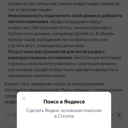
сервисах доступны как самим владельцам сервисов,
так и третьим лицам.
Невозможность подключить свой домен и добавить
логотип компании
.
Когда сотрудники пишут
клиентам с бесплатной почты, письма приходят с
публичного домена, например @mail.ru.
В общем
потоке такое сообщение легко пропустить или
спутать его с очередной рассылкой.
Отсутствие инструментов для интеграции с
корпоративными системами
.
Бесплатные почтовые
сервисы нельзя интегрировать с корпоративными
системами: придётся вручную заводить аккаунты и
запоминать имейлы коллег.
Кроме того, введение платы за использование
почтового сервиса может быть связано с увеличением
затрат на поддержание распределённой
Поиск в Яндексе
инфраструктуры.
Сделать Яндекс основным поиском
0
re96.ru
biz.mail.ru
habr.com
в Сhrome