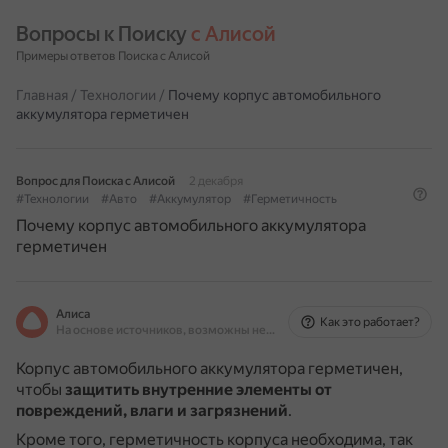
Вопросы к Поиску 
с Алисой
Примеры ответов Поиска с Алисой
Главная
/
Технологии
/
Почему корпус автомобильного
аккумулятора герметичен
Вопрос для Поиска с Алисой
2 декабря
#Технологии
#Авто
#Аккумулятор
#Герметичность
Почему корпус автомобильного аккумулятора
герметичен
Алиса
Как это работает?
На основе источников, возможны неточности
Корпус автомобильного аккумулятора герметичен,
чтобы
защитить внутренние элементы от
повреждений, влаги и загрязнений
.
Кроме того, герметичность корпуса необходима, так