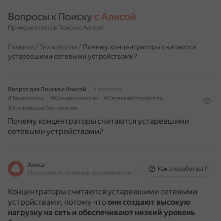
Вопросы к Поиску 
с Алисой
Примеры ответов Поиска с Алисой
Главная
/
Технологии
/
Почему концентраторы считаются
устаревшими сетевыми устройствами?
Вопрос для Поиска с Алисой
4 февраля
#Технологии
#Концентраторы
#СетевыеУстройства
#УстаревшиеТехнологии
Почему концентраторы считаются устаревшими
сетевыми устройствами?
Алиса
Как это работает?
На основе источников, возможны неточности
Концентраторы считаются устаревшими сетевыми
устройствами, потому что
они создают высокую
нагрузку на сеть и обеспечивают низкий уровень