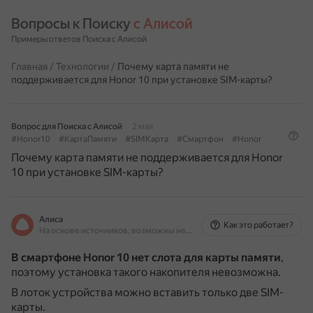
Вопросы к Поиску 
с Алисой
Примеры ответов Поиска с Алисой
Главная
/
Технологии
/
Почему карта памяти не
поддерживается для Honor 10 при установке SIM-карты?
Вопрос для Поиска с Алисой
2 мая
#Honor10
#КартаПамяти
#SIMКарта
#Смартфон
#Honor
Почему карта памяти не поддерживается для Honor
10 при установке SIM-карты?
Алиса
Как это работает?
На основе источников, возможны неточности
В смартфоне Honor 10 нет слота для карты памяти
,
поэтому установка такого накопителя невозможна.
В лоток устройства можно вставить только две SIM-
карты.