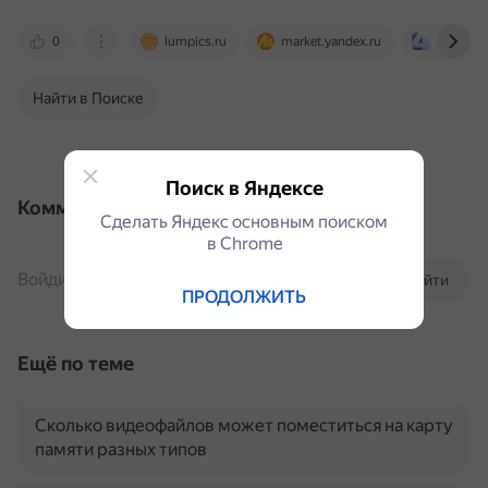
0
lumpics.ru
market.yandex.ru
4pda.to
Найти в Поиске
Поиск в Яндексе
Комментарии
Сделать Яндекс основным поиском
в Сhrome
Войдите, чтобы комментировать
Войти
ПРОДОЛЖИТЬ
Ещё по теме
Сколько видеофайлов может поместиться на карту
памяти разных типов