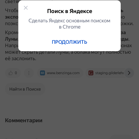
светящимся шаром без деталей.
Чтобы избежать этого эффекта, можно
уменьшить
Поиск в Яндексе
экспозицию
, перетащив значок вниз.
Также можно
Сделать Яндекс основным поиском
поэкспериментировать с настройками ISO и выдержки.
в Сhrome
Кроме того, на качество снимков Луны влияют
фаза
Луны
, время съёмки и
факторы окружающей среды
.
ПРОДОЛЖИТЬ
Например, световое загрязнение в городских районах
может скрыть детали Луны, а облака могут полностью
её заслонить.
0
www.benzinga.com
staging.gilderlehrman.org
Найти в Поиске
Комментарии