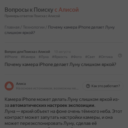
Вопросы к Поиску 
с Алисой
Примеры ответов Поиска с Алисой
Главная
/
Технологии
/
Почему камера iPhone делает Луну
слишком яркой?
Вопрос для Поиска с Алисой
10 августа
#IPhone
#Камера
#Луна
#Яркость
#Фото
#Свет
#Оптика
Почему камера iPhone делает Луну слишком яркой?
Алиса
Как это работает?
На основе источников, возможны неточности
Камера iPhone может делать Луну слишком яркой из-
за
автоматических настроек экспозиции
.
Луна — яркий объект на фоне очень тёмного неба.
Этот
контраст может запутать настройки камеры, и она
может переэкспонировать Луну, сделав её