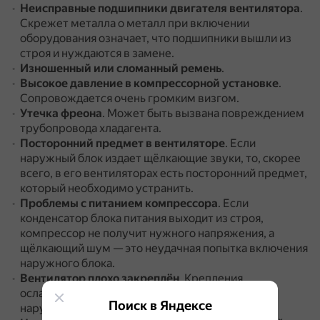
Неисправные подшипники двигателя вентилятора
.
Скрежет металла о металл при включении
оборудования означает, что подшипники вышли из
строя и нуждаются в замене.
Изношенный или сломанный ремень
.
Высокое давление в компрессорной установке
.
Сопровождается очень громким визгом.
Утечка фреона
.
Может быть вызвана повреждением
трубопровода хладагента.
Посторонний предмет в вентиляторе
.
Если
наружный блок издает щёлкающие звуки, то, скорее
всего, в его вентиляторах есть посторонний предмет,
который необходимо устранить.
Проблемы с питанием компрессора
.
Если
конденсатор блока питания выходит из строя,
компрессор не получит нужного напряжения, а
щёлкающий шум — это неудачная попытка включения
наружного блока.
Вентилятор плохо закреплён
.
Крепления
ослабевают, и вентилятор ударяется о корпус
Поиск в Яндексе
наружного блока.