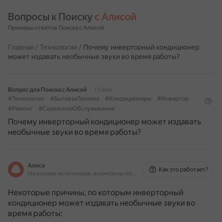
Вопросы к Поиску 
с Алисой
Примеры ответов Поиска с Алисой
Главная
/
Технологии
/
Почему инверторный кондиционер
может издавать необычные звуки во время работы?
Вопрос для Поиска с Алисой
13 мая
#Технологии
#БытоваяТехника
#Кондиционеры
#Инвертор
#Ремонт
#СервисноеОбслуживание
Почему инверторный кондиционер может издавать
необычные звуки во время работы?
Алиса
Как это работает?
На основе источников, возможны неточности
Некоторые причины, по которым инверторный
кондиционер может издавать необычные звуки во
время работы: