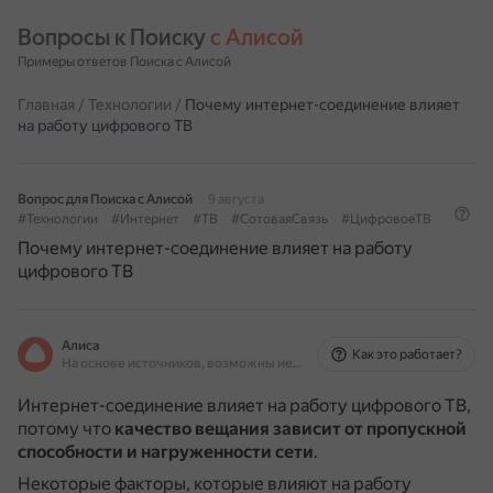
Вопросы к Поиску 
с Алисой
Примеры ответов Поиска с Алисой
Главная
/
Технологии
/
Почему интернет-соединение влияет
на работу цифрового ТВ
Вопрос для Поиска с Алисой
9 августа
#Технологии
#Интернет
#ТВ
#СотоваяСвязь
#ЦифровоеТВ
Почему интернет-соединение влияет на работу
цифрового ТВ
Алиса
Как это работает?
На основе источников, возможны неточности
Интернет-соединение влияет на работу цифрового ТВ,
потому что
качество вещания зависит от пропускной
способности и нагруженности сети
.
Некоторые факторы, которые влияют на работу