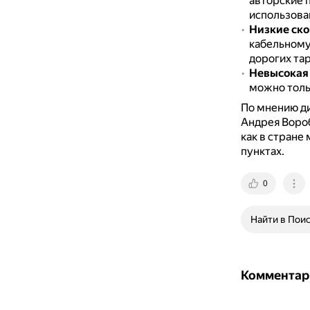
авторские 
использова
Низкие ск
кабельному
дорогих та
Невысокая 
можно тольк
По мнению д
Андрея Вороб
как в стране
пунктах.
0
Найти в Пои
Комментар