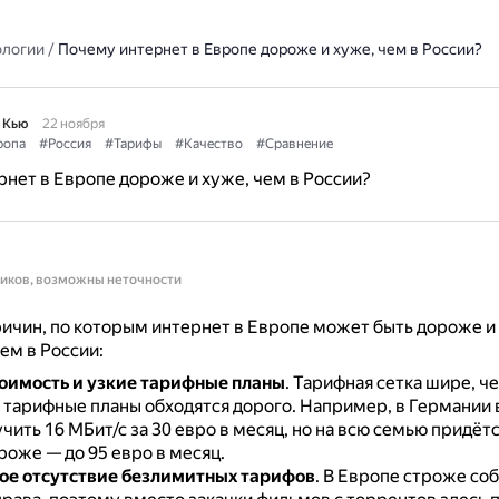
ологии
/
Почему интернет в Европе дороже и хуже, чем в России?
 Кью
22 ноября
ропа
#Россия
#Тарифы
#Качество
#Сравнение
нет в Европе дороже и хуже, чем в России?
ников, возможны неточности
ичин, по которым интернет в Европе может быть дороже и
ем в России:
оимость и узкие тарифные планы
.
Тарифная сетка шире, че
 тарифные планы обходятся дорого.
Например, в Германии 
ить 16 МБит/с за 30 евро в месяц, но на всю семью придёт
роже — до 95 евро в месяц.
ое отсутствие безлимитных тарифов
.
В Европе строже со