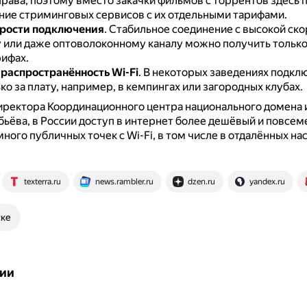
права, поэтому вместо закачки фильмов с торрентов здесь 
ние стриминговых сервисов с их отдельными тарифами.
орости подключения
.
Стабильное соединение с высокой ско
 или даже оптоволоконному каналу можно получить только
рифах.
распространённость Wi-Fi
.
В некоторых заведениях подклю
о за плату, например, в кемпингах или загородных клубах.
иректора Координационного центра национального домена 
ьёва, в России доступ в интернет более дешёвый и повсеме
 много публичных точек с Wi-Fi, в том числе в отдалённых н
texterra.ru
news.rambler.ru
dzen.ru
yandex.ru
ске
ии