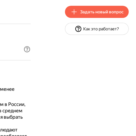
Задать новый вопрос
Как это работает?
 менее
м в России,
в среднем
ся выбрать
блюдают