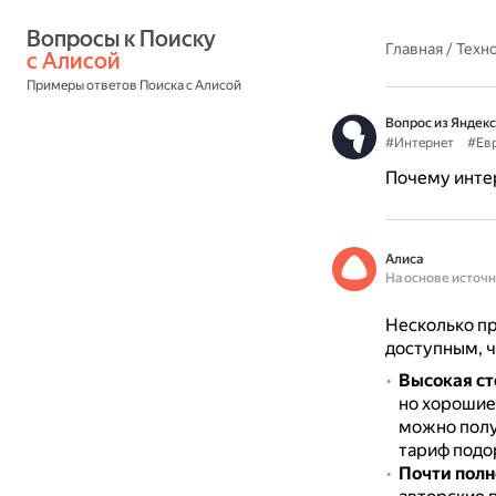
Вопросы к Поиску 
Главная
/
Техн
с Алисой
Примеры ответов Поиска с Алисой
Вопрос из Яндекс
#Интернет
#Ев
Почему интер
Алиса
На основе источ
Несколько пр
доступным, ч
Высокая ст
но хорошие
можно получ
тариф подо
Почти полн