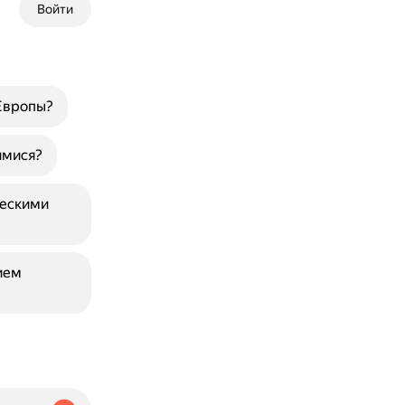
Войти
Европы?
имися?
ческими
ием