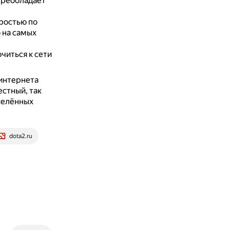
преобладает
ростью по
 на самых
читься к сети
интернета
стный, так
аселённых
dota2.ru