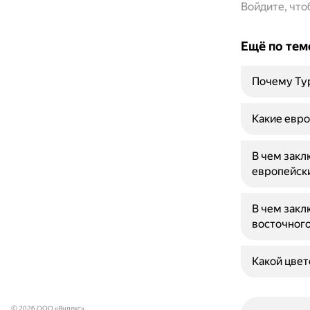
Войдите, чт
Ещё по тем
Почему Ту
Какие евро
В чем зак
европейск
В чем закл
восточного
Какой цвет
© 2026 ООО «Яндекс»