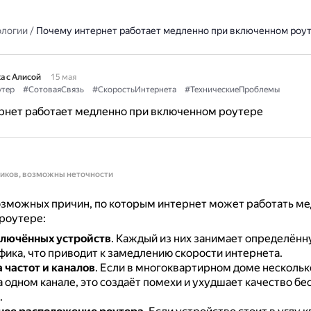
ологии
/
Почему интернет работает медленно при включенном роу
а с Алисой
15 мая
утер
#СотоваяСвязь
#СкоростьИнтернета
#ТехническиеПроблемы
рнет работает медленно при включенном роутере
ников, возможны неточности
озможных причин, по которым интернет может работать ме
роутере:
ключённых устройств
.
Каждый из них занимает определённ
фика, что приводит к замедлению скорости интернета.
 частот и каналов
.
Если в многоквартирном доме нескольк
 одном канале, это создаёт помехи и ухудшает качество б
.