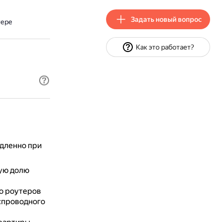
Задать новый вопрос
тере
Как это работает?
дленно при
ую долю
о роутеров
еспроводного