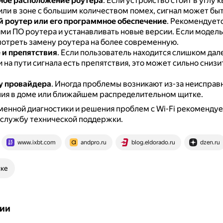
ное расположение роутера
.
Если устройство стоит в углу 
или в зоне с большим количеством помех, сигнал может быт
 роутер или его программное обеспечение
.
Рекомендуетс
ми ПО роутера и устанавливать новые версии.
Если модель
мотреть замену роутера на более современную.
 и препятствия
.
Если пользователь находится слишком дале
 на пути сигнала есть препятствия, это может сильно снизи
у провайдера
.
Иногда проблемы возникают из-за неисправ
ия в доме или ближайшем распределительном щитке.
енной диагностики и решения проблем с Wi-Fi рекомендуе
 службу технической поддержки.
www.ixbt.com
andpro.ru
blog.eldorado.ru
dzen.ru
ске
ии