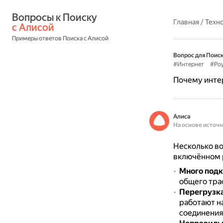
Вопросы к Поиску 
Главная
/
Техн
с Алисой
Примеры ответов Поиска с Алисой
Вопрос для Поиск
#Интернет
#Ро
Почему инте
Алиса
На основе источ
Несколько в
включённом 
Много под
общего тра
Перегрузка
работают на
соединения