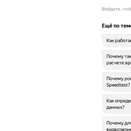
Войдите, чт
Ещё по тем
Как работа
Почему так
расчете вр
Почему рос
Speedtest?
Как опреде
данных?
Почему для
видеозвон