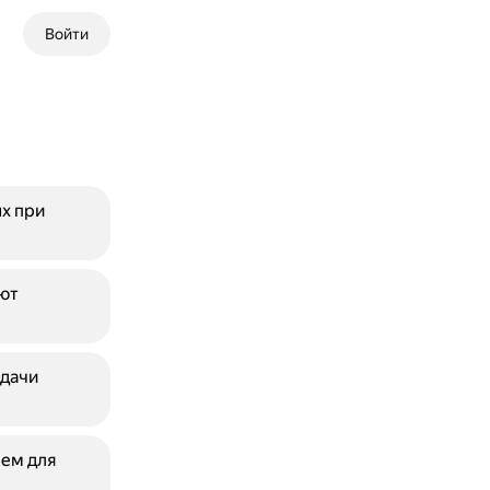
Войти
х при
ют
едачи
чем для