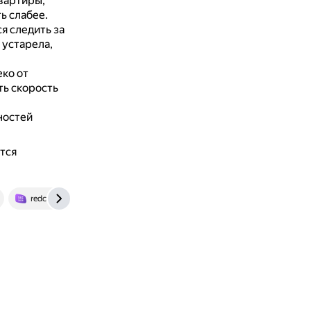
квартиры,
ь слабее.
я следить за
 устарела,
ко от
ть скорость
ностей
тся
redcom.ru