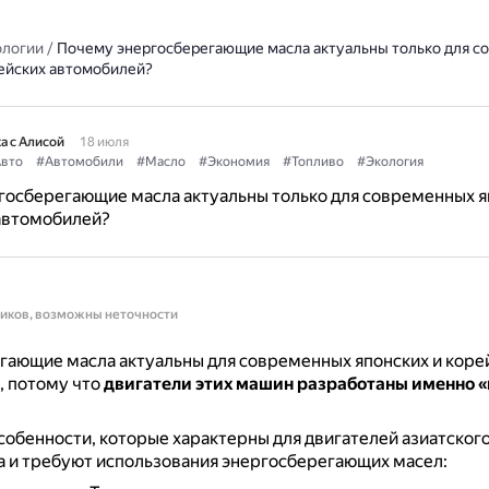
ологии
/
Почему энергосберегающие масла актуальны только для с
рейских автомобилей?
а с Алисой
18 июля
вто
#Автомобили
#Масло
#Экономия
#Топливо
#Экология
госберегающие масла актуальны только для современных я
автомобилей?
ников, возможны неточности
ающие масла актуальны для современных японских и коре
, потому что
двигатели этих машин разработаны именно «
обенности, которые характерны для двигателей азиатског
 и требуют использования энергосберегающих масел: