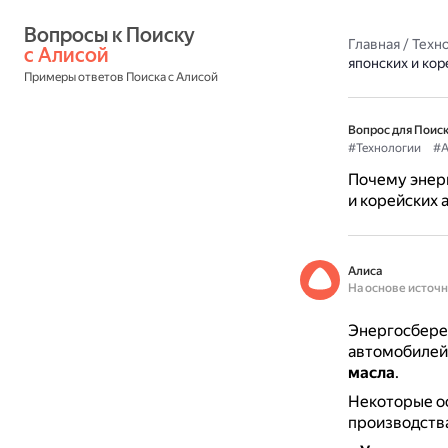
Вопросы к Поиску 
Главная
/
Техн
с Алисой
японских и ко
Примеры ответов Поиска с Алисой
Вопрос для Поиск
#Технологии
#А
Почему энер
и корейских 
Алиса
На основе источ
Энергосберег
автомобилей
масла
.
Некоторые ос
производства