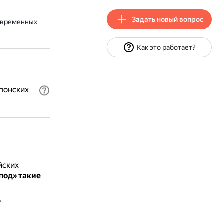
Задать новый вопрос
овременных
Как это работает?
понских
йских
под» такие
о