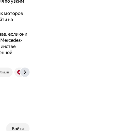
ия по узким
их моторов
йти на
ае, если они
Mercedes-
шинстве
енной
tlis.ru
dvizhok.su
Войти