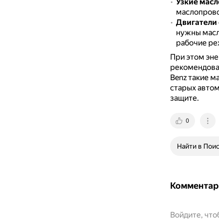
Узкие мас
маслопрово
Двигатели 
нужны масл
рабочие ре
При этом эне
рекомендова
Benz такие м
старых автом
защите.
0
Найти в Пои
Комментар
Войдите, чт