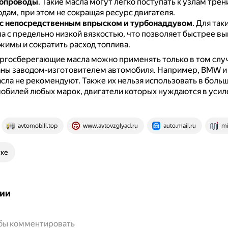
лопроводы
.
Такие масла могут легко поступать к узлам трен
дам, при этом не сокращая ресурс двигателя.
с непосредственным впрыском и турбонаддувом
.
Для так
а с предельно низкой вязкостью, что позволяет быстрее вы
жимы и сократить расход топлива.
ргосберегающие масла можно применять только в том случ
ны заводом-изготовителем автомобиля.
Например, BMW и 
асла не рекомендуют.
Также их нельзя использовать в боль
обилей любых марок, двигатели которых нуждаются в усил
avtomobili.top
www.avtovzglyad.ru
auto.mail.ru
mi
ске
ии
обы комментировать