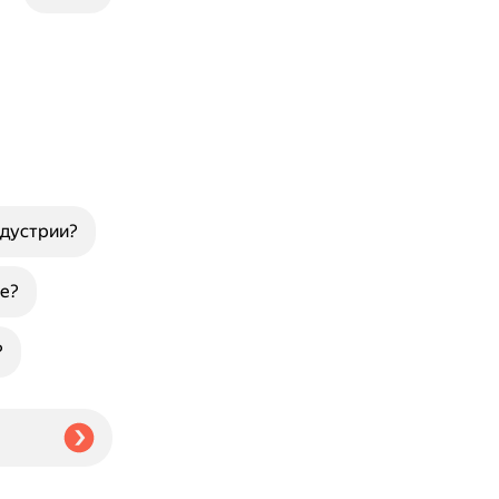
ндустрии?
е?
?