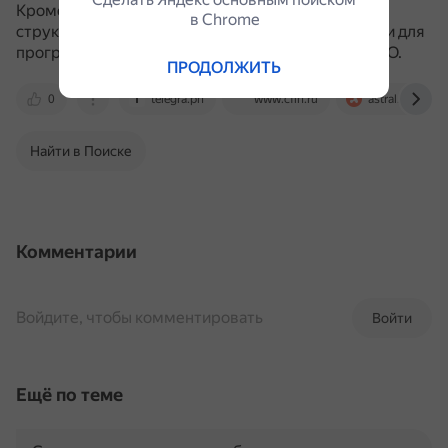
Кроме того, формат XML обеспечивает чёткую
в Сhrome
структуру данных, что делает их легко читаемыми для
программного обеспечения, используемого в ЭДО.
ПРОДОЛЖИТЬ
0
telegra.ph
www.cfin.ru
astral.ru
Найти в Поиске
Комментарии
Войдите, чтобы комментировать
Войти
Ещё по теме