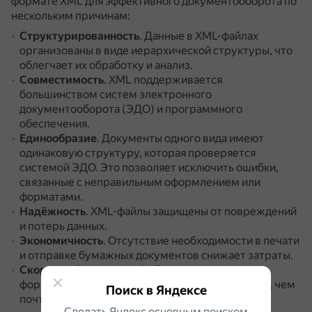
формате XML для эффективного документооборота по
нескольким причинам:
Структурированность
.
Данные в XML-файлах
организованы в виде иерархической структуры, что
облегчает их обработку и анализ.
Совместимость
.
XML поддерживается
большинством систем электронного
документооборота (ЭДО) и программного
обеспечения.
Единообразие
.
Документы одного вида имеют
одинаковую структуру, которая проверяется
системой ЭДО.
Это позволяет исключить ошибки,
связанные с неправильным оформлением или
форматами.
Надёжность
.
XML-файлы защищены от повреждений
и потерь данных.
Экономичность
.
Отсутствие необходимости в печати
и отправке бумажных документов снижает затраты.
Скорость
.
Электронный обмен документами в
формате XML происходит значительно быстрее, чем
Поиск в Яндексе
почтовая пересылка.
Сделать Яндекс основным поиском