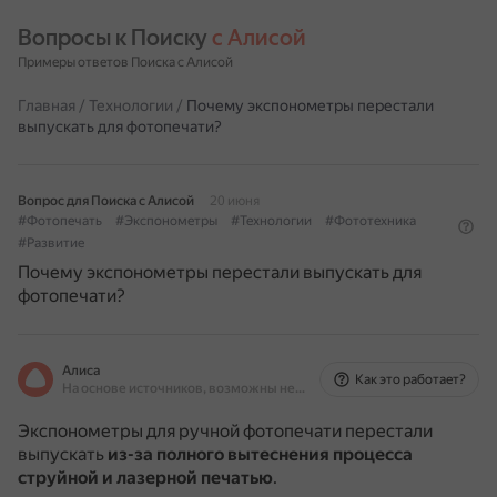
Вопросы к Поиску 
с Алисой
Примеры ответов Поиска с Алисой
Главная
/
Технологии
/
Почему экспонометры перестали
выпускать для фотопечати?
Вопрос для Поиска с Алисой
20 июня
#Фотопечать
#Экспонометры
#Технологии
#Фототехника
#Развитие
Почему экспонометры перестали выпускать для
фотопечати?
Алиса
Как это работает?
На основе источников, возможны неточности
Экспонометры для ручной фотопечати перестали
выпускать
из-за полного вытеснения процесса
струйной и лазерной печатью
.