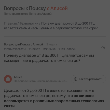
Вопросы к Поиску 
с Алисой
Примеры ответов Поиска с Алисой
Главная
/
Технологии
/
Почему диапазон от 3 до 300 ГГц
является самым насыщенным в радиочастотном спектре?
Вопрос для Поиска с Алисой
3 марта
#Радиочастоты
#Спектр
#Физика
#Технологии
Почему диапазон от 3 до 300 ГГц является самым
насыщенным в радиочастотном спектре?
Алиса
Как это работает?
На основе источников, возможны неточности
Диапазон от 3 до 300 ГГц является насыщенным в
радиочастотном спектре, потому что
он широко
используется в различных современных технологиях
связи
.