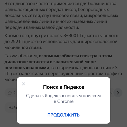
Этот диапазон частот применяется для большинства
радиолокационных передатчиков, беспроводных
локальных сетей, спутниковой связи, микроволновых
радиорелейных линий и многих наземных линий
передачи данных малой дальности.
Кроме того, внутри полосы 3–300 ГГц частоты вплоть
до 252 ГГц можно использовать для широкополосной
мобильной связи.
Таким образом,
огромные области спектра в этом
диапазоне остаются в значительной мере
неиспользованными
, в то время как диапазон ниже 3
ГГц оказался сильно перегруженным с ростом трафика
мобильных данных.
Поиск в Яндексе
0
www.electronics.ru
www.ariat-tech.ru
Сделать Яндекс основным поиском
в Сhrome
Найти в Поиске
ПРОДОЛЖИТЬ